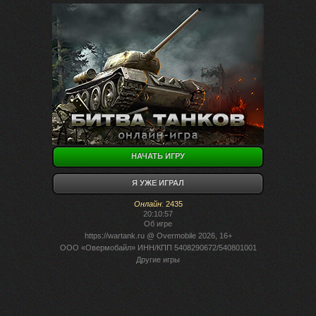
НАЧАТЬ ИГРУ
Я УЖЕ ИГРАЛ
Онлайн
:
2435
20:10:57
Об игре
https://wartank.ru
@ Overmobile 2026, 16+
ООО «Овермобайл» ИНН/КПП 5408290672/540801001
Другие игры