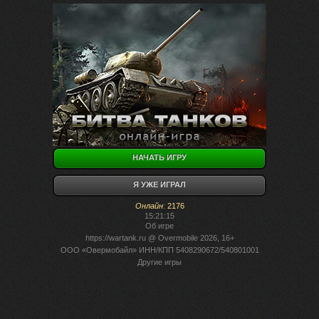
НАЧАТЬ ИГРУ
Я УЖЕ ИГРАЛ
Онлайн
:
2176
15:21:15
Об игре
https://wartank.ru
@ Overmobile 2026, 16+
ООО «Овермобайл» ИНН/КПП 5408290672/540801001
Другие игры