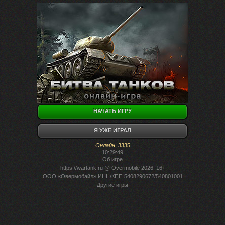
НАЧАТЬ ИГРУ
Я УЖЕ ИГРАЛ
Онлайн
:
3335
10:29:49
Об игре
https://wartank.ru
@ Overmobile 2026, 16+
ООО «Овермобайл» ИНН/КПП 5408290672/540801001
Другие игры