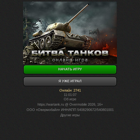
НАЧАТЬ ИГРУ
Я УЖЕ ИГРАЛ
Онлайн
:
2741
11:01:07
Об игре
https://wartank.ru
@ Overmobile 2026, 16+
ООО «Овермобайл» ИНН/КПП 5408290672/540801001
Другие игры