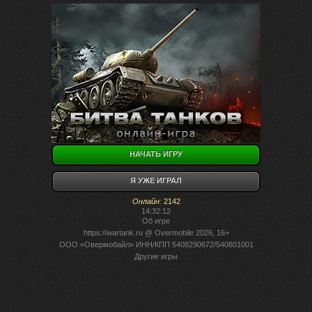
НАЧАТЬ ИГРУ
Я УЖЕ ИГРАЛ
Онлайн
:
2142
14:32:12
Об игре
https://wartank.ru
@ Overmobile 2026, 16+
ООО «Овермобайл» ИНН/КПП 5408290672/540801001
Другие игры