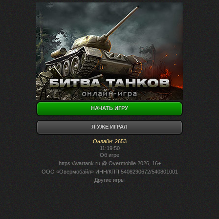
НАЧАТЬ ИГРУ
Я УЖЕ ИГРАЛ
Онлайн
:
2653
11:19:50
Об игре
https://wartank.ru
@ Overmobile 2026, 16+
ООО «Овермобайл» ИНН/КПП 5408290672/540801001
Другие игры