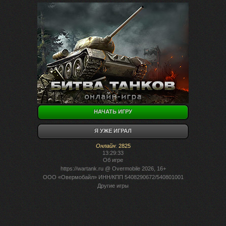
НАЧАТЬ ИГРУ
Я УЖЕ ИГРАЛ
Онлайн
:
2825
13:29:33
Об игре
https://wartank.ru
@ Overmobile 2026, 16+
ООО «Овермобайл» ИНН/КПП 5408290672/540801001
Другие игры