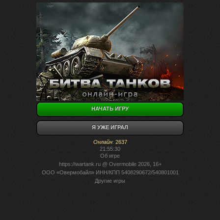
НАЧАТЬ ИГРУ
Я УЖЕ ИГРАЛ
Онлайн
:
2637
21:55:30
Об игре
https://wartank.ru
@ Overmobile 2026, 16+
ООО «Овермобайл» ИНН/КПП 5408290672/540801001
Другие игры