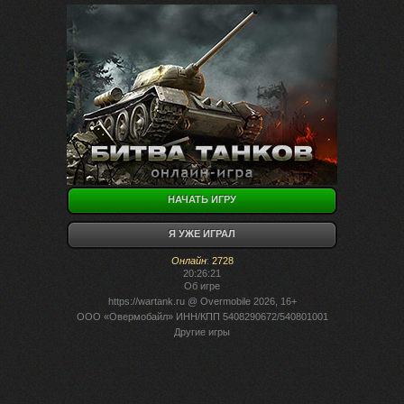
НАЧАТЬ ИГРУ
Я УЖЕ ИГРАЛ
Онлайн
:
2728
20:26:21
Об игре
https://wartank.ru
@ Overmobile 2026, 16+
ООО «Овермобайл» ИНН/КПП 5408290672/540801001
Другие игры