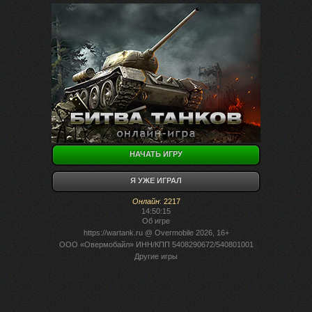
НАЧАТЬ ИГРУ
Я УЖЕ ИГРАЛ
Онлайн
:
2217
14:50:15
Об игре
https://wartank.ru
@ Overmobile 2026, 16+
ООО «Овермобайл» ИНН/КПП 5408290672/540801001
Другие игры