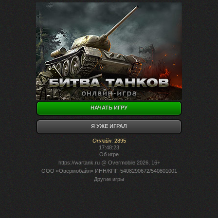
НАЧАТЬ ИГРУ
Я УЖЕ ИГРАЛ
Онлайн
:
2895
17:48:23
Об игре
https://wartank.ru
@ Overmobile 2026, 16+
ООО «Овермобайл» ИНН/КПП 5408290672/540801001
Другие игры